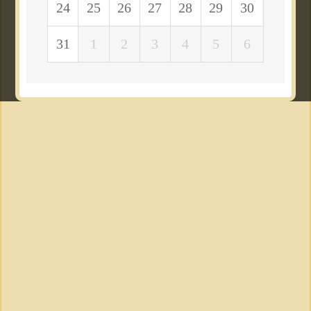
24
25
26
27
28
29
30
Címünk: 1038 Budapest, III. ker. Rózsa u. 12.
Poszterek és nyomatok keretezése
31
1
2
3
4
5
6
Tervrajzok és térképek keretezése
Üvegfestmények keretezése
Vakkeret készítés, vászonfeszítés
Tükrök keretezése
Ovális képek keretezése
Iskolai tablók keretezése