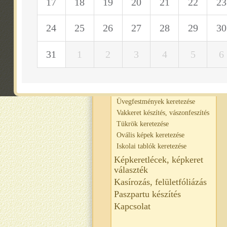
17
18
19
20
21
22
23
Fotók keretezése
Puzzle keretezése
Textil és selyemképek keretezése
24
25
26
27
28
29
30
Gobelin keretezése
Tárgyak keretezése
31
1
2
3
4
5
6
Papirusz és merített papír
keretezése
Poszterek és nyomatok keretezése
Tervrajzok és térképek keretezése
Üvegfestmények keretezése
Vakkeret készítés, vászonfeszítés
Tükrök keretezése
Ovális képek keretezése
Iskolai tablók keretezése
Képkeretlécek, képkeret
választék
Kasírozás, felületfóliázás
Paszpartu készítés
Kapcsolat