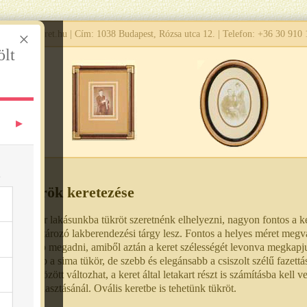
enk@tenkkeret.hu
×
| Cím: 1038 Budapest, Rózsa utca 12. | Telefon:
+36 30 910 
ölt
S
Tükrök keretezése
Amikor lakásunkba tükröt szeretnénk elhelyezni, nagyon fontos a ker
meghatározó lakberendezési tárgy lesz. Fontos a helyes méret megvá
legjobb megadni, amiből aztán a keret szélességét levonva megkapj
olcsóbb a sima tükör, de szebb és elegánsabb a csiszolt szélű fazettás
centi között változhat, a keret által letakart részt is számításba kell 
megválasztásánál. Ovális keretbe is tehetünk tükröt.