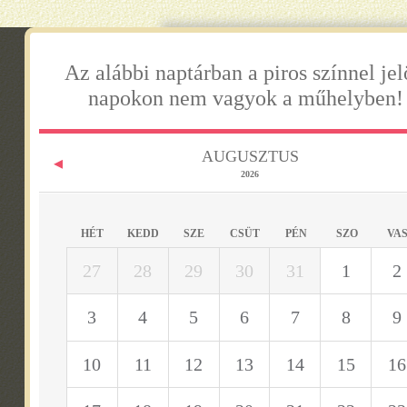
E-mail:
t
Az alábbi naptárban a piros színnel jel
napokon nem vagyok a műhelyben!
AUGUSZTUS
2026
HÉT
KEDD
SZE
CSÜT
PÉN
SZO
VA
Magunkról
27
28
29
30
31
1
2
Azonnali képkeretezés
Képkeretezés
3
4
5
6
7
8
9
Festmények keretezése
Grafikák keretezése
10
11
12
13
14
15
16
Akvarellek keretezése
Pasztell képek keretezése