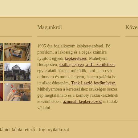
Magunkról
Köves
1995 óta foglalkozom képkeretezéssel. Fő
profilom, a lakosság és a cégek számára
nyújtott egyedi
képkeretezés
. Műhelyem
Budapesten,
Csillaghegyen, a III. kerületben
,
egy családi házban működik, ami nem csak
otthonom és munkahelyem, hanem galéria is:
itt alkot édesapám,
Tenk László festőművész
.
Műhelyemben a keretezéshez szükséges összes
gép megtalálható és a komoly raktárkészletnek
köszönhetően,
azonnali képkeretezést
is tudok
vállalni.
ániel képkeretező |
Jogi nyilatkozat