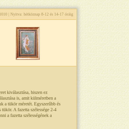
1010
| Nyitva: hétköznap 8-12 és 14-17 óráig
et kiválasztása, hiszen ez
lasztása is, amit külméretben a
uk a tükör méretét. Egyszerűbb és
 tükör. A fazetta szélessége 2-4
venni a fazetta szélességének a